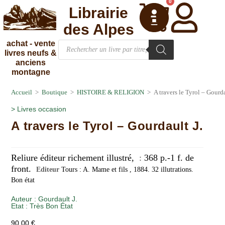
0
Librairie
des Alpes
achat - vente
livres neufs &
anciens
montagne
Accueil
>
Boutique
>
HISTOIRE & RELIGION
>
A travers le Tyrol – Gourda
>
Livres occasion
A travers le Tyrol – Gourdault J.
Reliure éditeur richement illustré,
:
368 p.-1 f. de
front.
Editeur
Tours : A. Mame et fils , 1884. 32 illutrations.
Bon état
Auteur :
Gourdault J.
Etat :
Très Bon État
90,00
€