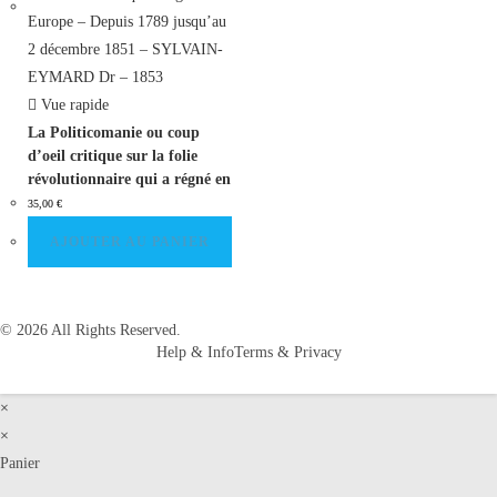
Vue rapide
La Politicomanie ou coup
d’oeil critique sur la folie
révolutionnaire qui a régné en
Europe – Depuis 1789
35,00
€
jusqu’au 2 décembre 1851 –
AJOUTER AU PANIER
SYLVAIN-EYMARD Dr – 1853
© 2026 All Rights Reserved.
Help & Info
Terms & Privacy
×
×
Panier