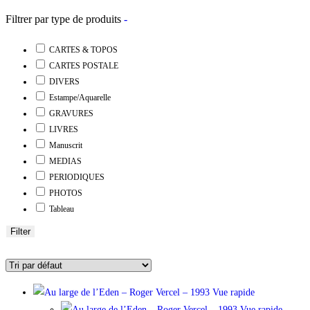
Filtrer par type de produits
-
CARTES & TOPOS
CARTES POSTALE
DIVERS
Estampe/Aquarelle
GRAVURES
LIVRES
Manuscrit
MEDIAS
PERIODIQUES
PHOTOS
Tableau
Filter
Vue rapide
Vue rapide