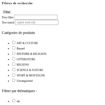
Filtres de recherche
Filter
Price filter
Text search
Catégories de produits
ART & CULTURE
Bayard
HISTOIRE & RELIGION
LITTERATURE
REGIONS
SCIENCE & NATURE
SPORT & MONTAGNE
Uncategorized
Filtrer par thématiques
-
ski