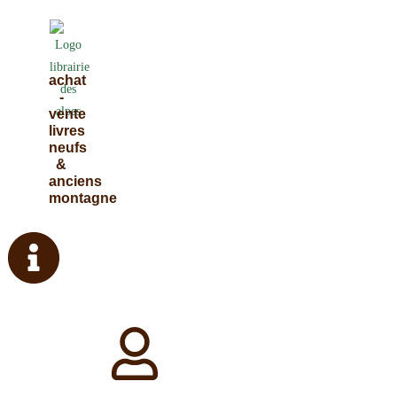
Skip
to
content
achat
-
vente
livres
neufs
&
anciens
montagne