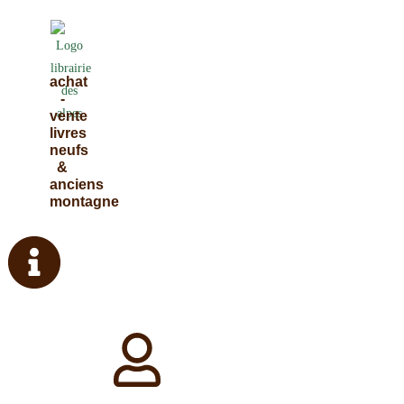
Skip
to
content
achat
-
vente
livres
neufs
&
anciens
montagne