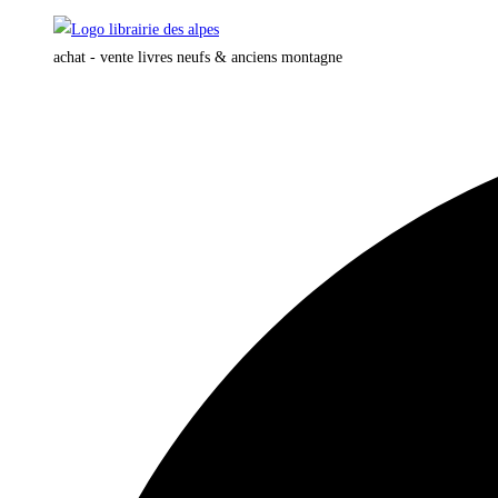
Skip
to
achat - vente livres neufs & anciens montagne
content