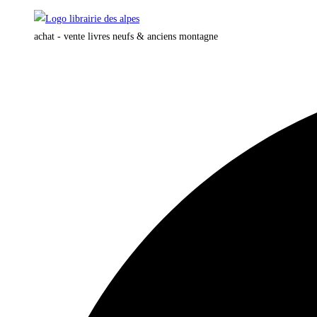
Skip
to
achat - vente livres neufs & anciens montagne
content