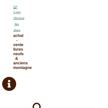
Skip
to
content
achat
-
vente
livres
neufs
&
anciens
montagne