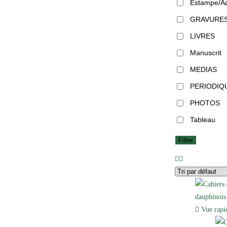
Estampe/Aq
GRAVURE
LIVRES
Manuscrit
MEDIAS
PERIODIQ
PHOTOS
Tableau
Filter
Vue rapi