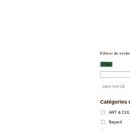
Filtres de rech
Filter
Catégories 
ART & CU
Bayard