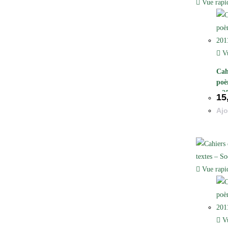
Vue rapi
Vu
Cah
poè
– 2
15
Ajo
Vue rapi
Vu