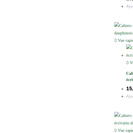
Ajo
Vue rapi
Vu
Cah
écr
15
Ajo
Vue rapi