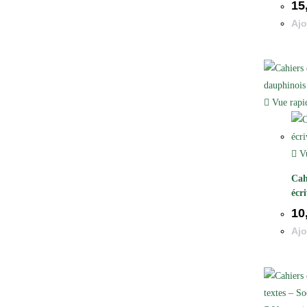
15
Ajo
Vue rapi
Vu
Cah
écr
10
Ajo