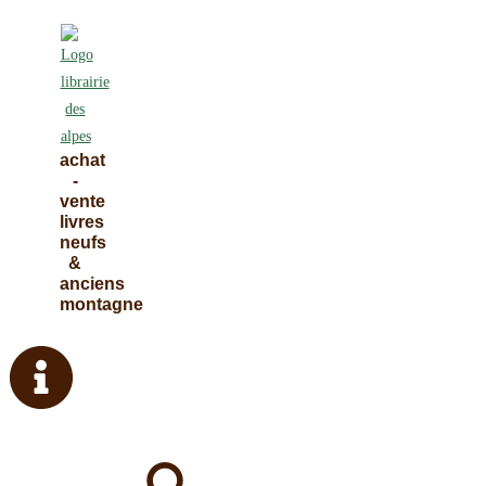
Skip
to
content
achat
-
vente
livres
neufs
&
anciens
montagne