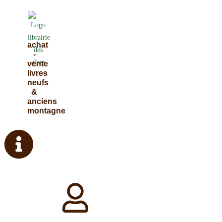
Skip
to
content
achat
-
vente
livres
neufs
&
anciens
montagne