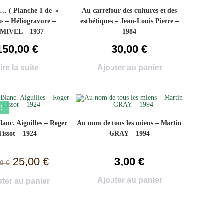
 … ( Planche 1 de »
Au carrefour des cultures et des
 » – Héliogravure –
esthétiques – Jean-Louis Pierre –
MIVEL – 1937
1984
150,00
€
30,00
€
ire la suite
Ajouter au panier
!
anc. Aiguilles – Roger
Au nom de tous les miens – Martin
Tissot – 1924
GRAY – 1994
25,00
€
3,00
€
00
€
Ajouter au panier
ter au panier