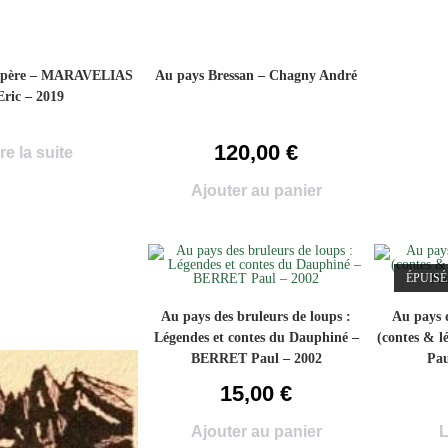
 père – MARAVELIAS
Au pays Bressan – Chagny André
Eric – 2019
120,00
€
re la suite
Ajouter au panier
ÉPUISÉ
Au pays des bruleurs de loups :
Au pays 
Légendes et contes du Dauphiné –
(contes & l
BERRET Paul – 2002
Pau
15,00
€
Ajouter au panier
L