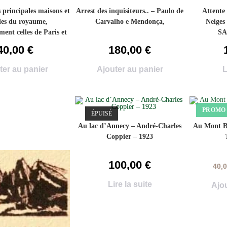
 principales maisons et
Arrest des inquisiteurs.. – Paulo de
Attente
les du royaume,
Carvalho e Mendonça,
Neiges
ment celles de Paris et
SA
sle de France avec
40,00
€
180,00
€
 de tous les blasons par
n [et Gastelier de la
ter au panier
Ajouter au panier
L
erre-Paul Dubuisson –
1933
PROMO 
ÉPUISÉ
Au lac d’Annecy – André-Charles
Au Mont Bl
Coppier – 1923
100,00
€
40,
Lire la suite
Ajou