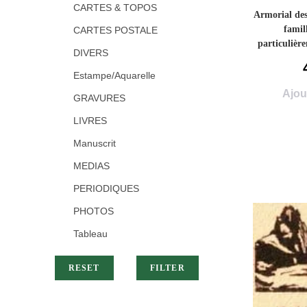
CARTES & TOPOS
Armorial des
famil
CARTES POSTALE
particulière
DIVERS
de l’I
l’explication
Estampe/Aquarelle
M. Dubuisso
Ajou
GRAVURES
Tour] – Pi
LIVRES
Manuscrit
MEDIAS
PERIODIQUES
PHOTOS
Tableau
RESET
FILTER