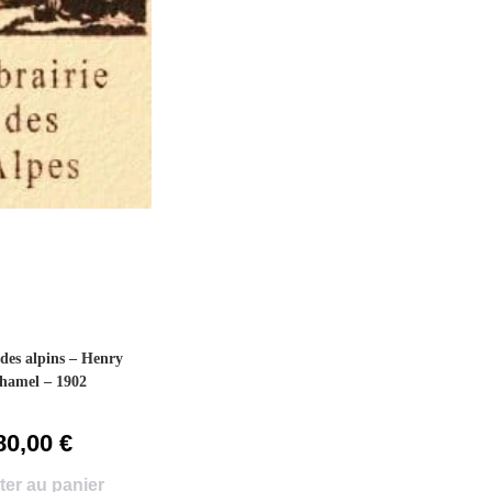
des alpins – Henry
hamel – 1902
80,00
€
ter au panier