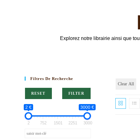
Explorez notre librairie ainsi que t
Filtres De Recherche
Clear All
RESET
FILTER
2 €
3000 €
2
752
1501
2251
3000