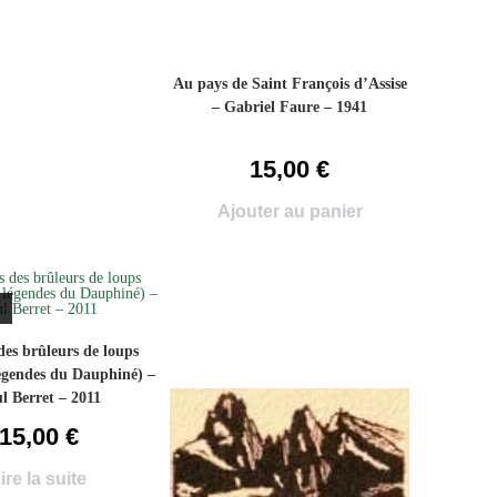
Au pays de Saint François d’Assise
– Gabriel Faure – 1941
15,00
€
Ajouter au panier
des brûleurs de loups
égendes du Dauphiné) –
l Berret – 2011
15,00
€
ire la suite