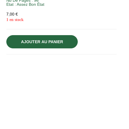
Nb De Pages : 96
Etat :
Assez Bon État
7,00
€
1 en stock
AJOUTER AU PANIER