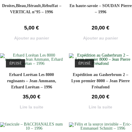
Droites,Bleau,Hérault,Rébuffat –
En haute-savoie – SOUDAN Pierre
VERTICAL n°95 – 1996
– 1996
5,00
€
20,00
€
Ajouter au panier
Ajouter au panier
ÉPUISÉ
ÉPUISÉ
Erhard Lorétan Les 8000
Expédition au Gasherbrum 2 –
rugissants – Jean Ammann,
Lyon premier 8000 – Jean Pierre
Erhard Lorétan – 1996
Frésafond
35,00
€
20,00
€
Lire la suite
Lire la suite